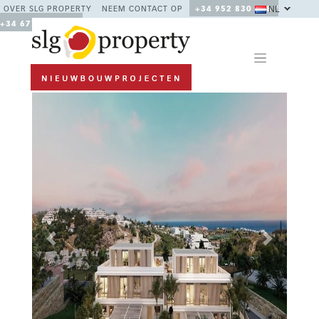
NL
OVER SLG PROPERTY
NEEM CONTACT OP
+34 952 830 378 /
+34 677 670 480
Previous
Next