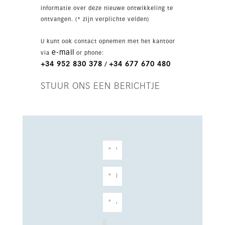
parkeergelegenheid voor 2 auto's. De ligging is
informatie over deze nieuwe ontwikkeling te
dicht bij voorzieningen, golf en de kust, met
ontvangen. (* zijn verplichte velden)
goede verbindingen naar Marbella, Puerto
Banús, Sotogrande, Málaga en Gibraltar.
U kunt ook contact opnemen met het kantoor
e-mail
via
or phone:
+34 952 830 378
+34 677 670 480
/
STUUR ONS EEN BERICHTJE