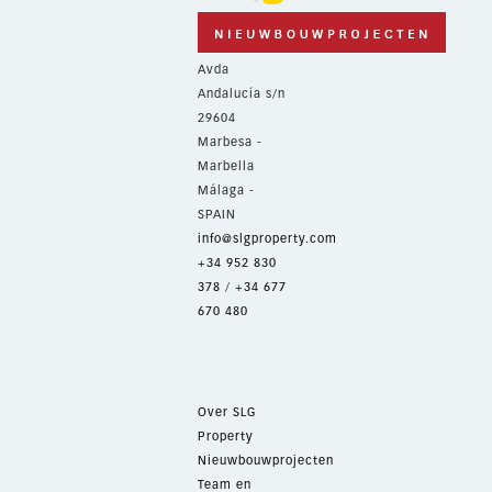
Avda
Andalucía s/n
29604
Marbesa -
Marbella
Málaga -
SPAIN
info@slgproperty.com
+34 952 830
378
/
+34 677
670 480
Over SLG
Property
Nieuwbouwprojecten
Team en