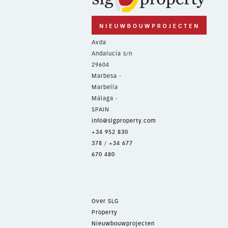
Avda
Andalucía s/n
29604
Marbesa -
Marbella
Málaga -
SPAIN
info@slgproperty.com
+34 952 830
378
/
+34 677
670 480
Over SLG
Property
Nieuwbouwprojecten