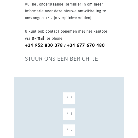
ingerichte keuken, gemeenschappelijke tuinen
Vul het onderstaande formulier in om meer
en moderne veiligheids- en comfortdetails.
informatie over deze nieuwe ontwikkeling te
ontvangen. (* zijn verplichte velden)
U kunt ook contact opnemen met het kantoor
e-mail
via
or phone:
+34 952 830 378
+34 677 670 480
/
STUUR ONS EEN BERICHTJE