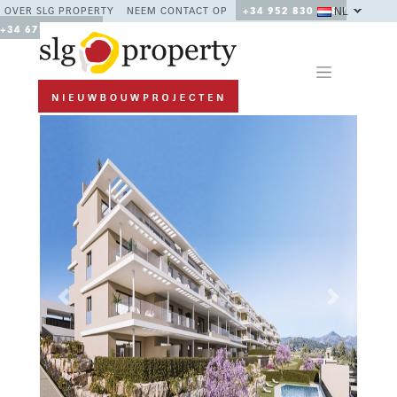
NL
OVER SLG PROPERTY
NEEM CONTACT OP
+34 952 830 378 /
+34 677 670 480
Previous
Next