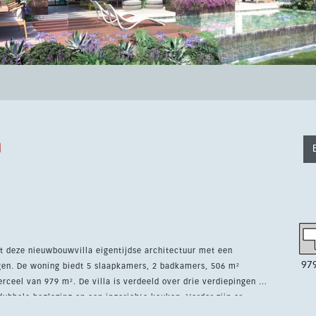
a
t deze nieuwbouwvilla eigentijdse architectuur met een
97
ingen. De woning biedt 5 slaapkamers, 2 badkamers, 506 m²
rdeeld over drie verdiepingen en
 dubbele beglazing en een ingerichte keuken. Verder zijn er
rd interieur en een privézwembad. Bewoners profiteren ook van