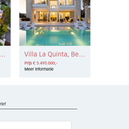
 Los Arqueros € 5.495.000,-
Villa La Quinta, Benahavís € 5.495.000,-
Prijs € 5.495.000,-
Meer informatie
rief