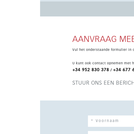
een gated community, 24-uursbeveiliging en aut
residentie biedt exclusieve gemeenschappeli
sauna en ijsbad. Met zee- en bergzicht, parke
volgens hoge normen is dit een opvallende won
AANVRAAG MEE
Vul het onderstaande formulier in 
U kunt ook contact opnemen met h
+34 952 830 378
+34 677 
/
STUUR ONS EEN BERIC