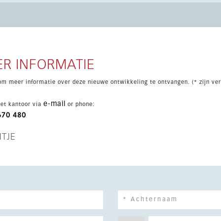
otoegang ondergronds, wat zorgt voor rust en privacy. De
jke voorzieningen zoals een gym, spa, binnenzwembad, hammam,
ergelegenheid voor twee auto's en een moderne afwerking
ing in Marbella.
R INFORMATIE
om meer informatie over deze nieuwe ontwikkeling te ontvangen. (* zijn ver
e-mail
et kantoor via
or phone:
670 480
HTJE