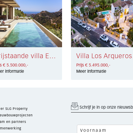
Vrijstaande villa El Madroñal € 5.500.000,-
Villa
js € 5.500.000,-
Prijs € 5.495.000,-
er informatie
Meer informatie
Schrijf je in op onze nieuwsb
er SLG Property
euwbouwprojecten
am en partners
menwerking