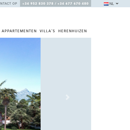
NL
NTACT OP
+34 952 830 378 / +34 677 670 480
APPARTEMENTEN
VILLA'S
HERENHUIZEN
Next