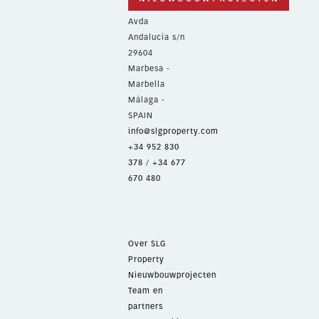
Avda
Andalucía s/n
29604
Marbesa -
Marbella
Málaga -
SPAIN
info@slgproperty.com
+34 952 830
378
/
+34 677
670 480
Over SLG
Property
Nieuwbouwprojecten
Team en
partners