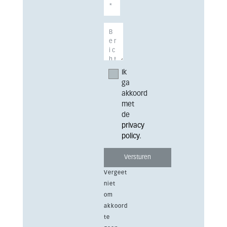
Ik
ga
akkoord
met
de
privacy
policy
.
Vergeet
niet
om
akkoord
te