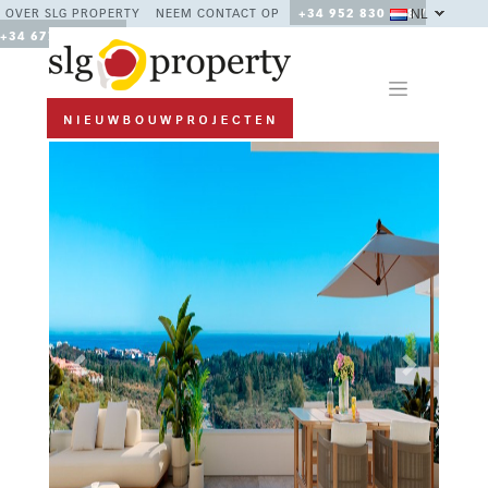
NL
OVER SLG PROPERTY
NEEM CONTACT OP
+34 952 830 378 /
+34 677 670 480
Previous
Next