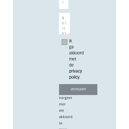
Ik
ga
akkoord
met
de
privacy
policy
.
Vergeet
niet
om
akkoord
te