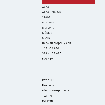
Avda
Andalucía s/n
29604
Marbesa -
Marbella
Málaga -
SPAIN
info@slgproperty.com
+34 952 830
378
/
+34 677
670 480
Over SLG
Property
Nieuwbouwprojecten
Team en
partners