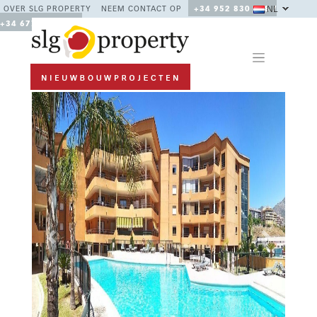
NL
OVER SLG PROPERTY
NEEM CONTACT OP
+34 952 830 378 /
+34 677 670 480
Previous
Next