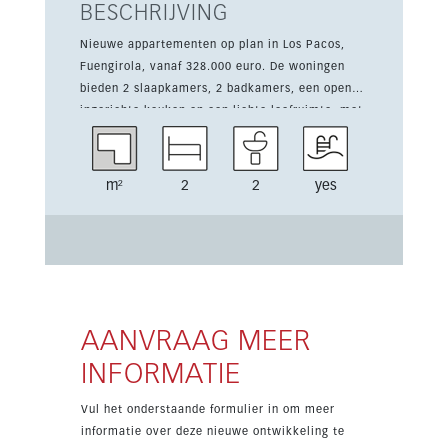
BESCHRIJVING
Nieuwe appartementen op plan in Los Pacos,
Fuengirola, vanaf 328.000 euro. De woningen
bieden 2 slaapkamers, 2 badkamers, een open
ingerichte keuken en een lichte leefruimte, met
een praktische indeling voor dagelijks comfort.
Dit afgesloten complex beschikt over een
gemeenschappelijk zwembad, solarium, chill-
m²
2
2
yes
outzone, gym, sauna en wasserette. Elke woning
heeft een parkeerplaats, en het project is
volledig omheind met CCTV en een
voetgangersingang, dicht bij winkels, scholen,
voorzieningen en vervoer.
AANVRAAG MEER
INFORMATIE
Vul het onderstaande formulier in om meer
informatie over deze nieuwe ontwikkeling te