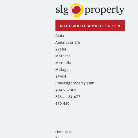
Avda
Andalucía s/n
29604
Marbesa -
Marbella
Málaga -
SPAIN
info@slgproperty.com
+34 952 830
378
/
+34 677
670 480
Over SLG