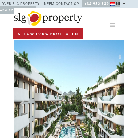
NL
OVER SLG PROPERTY
NEEM CONTACT OP
+34 952 830 378 /
+34 677 670 480
Previous
Next