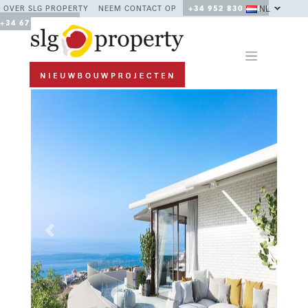
NL
OVER SLG PROPERTY
NEEM CONTACT OP
+34 952 830 378 /
+34 677 670 480
Previous
Next