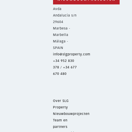
Avda
Andalucía s/n
29604
Marbesa -
Marbella
Málaga -
SPAIN
info@slgproperty.com
+34 952 830
378
/
+34 677
670 480
Over SLG
Property
Nieuwbouwprojecten
Team en
partners