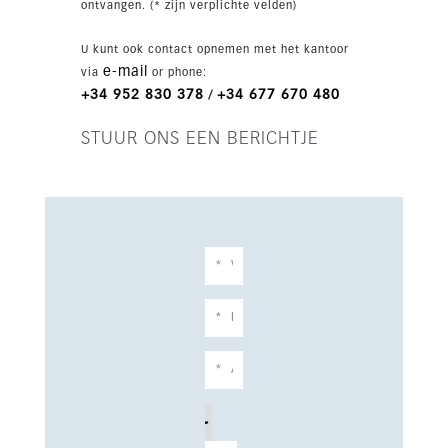
ontvangen. (* zijn verplichte velden)
garageparking, lift en een privéplungepool.
U kunt ook contact opnemen met het kantoor
e-mail
via
or phone:
+34 952 830 378
+34 677 670 480
/
STUUR ONS EEN BERICHTJE