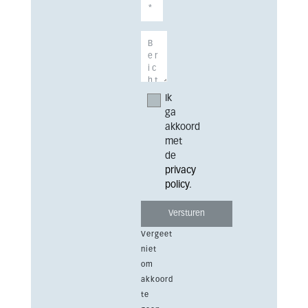
Ik
ga
akkoord
met
de
privacy
policy
.
Vergeet
niet
om
akkoord
te