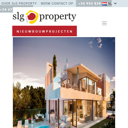
NL
OVER SLG PROPERTY
NEEM CONTACT OP
+34 952 830 378 /
+34 677 670 480
Previous
Next