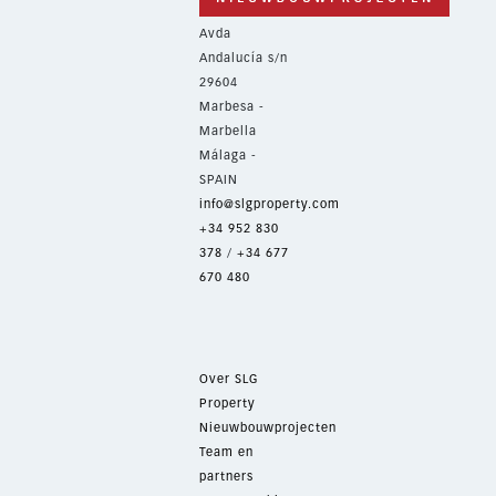
Avda
Andalucía s/n
29604
Marbesa -
Marbella
Málaga -
SPAIN
info@slgproperty.com
+34 952 830
378
/
+34 677
670 480
Over SLG
Property
Nieuwbouwprojecten
Team en
partners