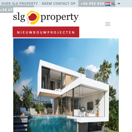
NL
OVER SLG PROPERTY
NEEM CONTACT OP
+34 952 830 378 /
+34 677 670 480
Previous
Next