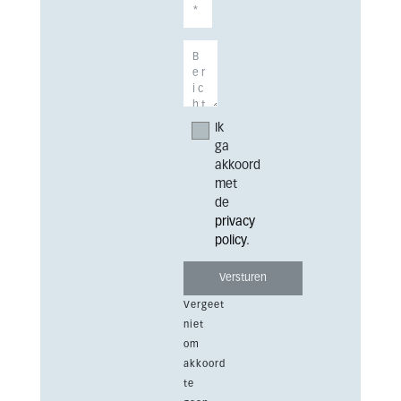
Ik
ga
akkoord
met
de
privacy
policy
.
Vergeet
niet
om
akkoord
te