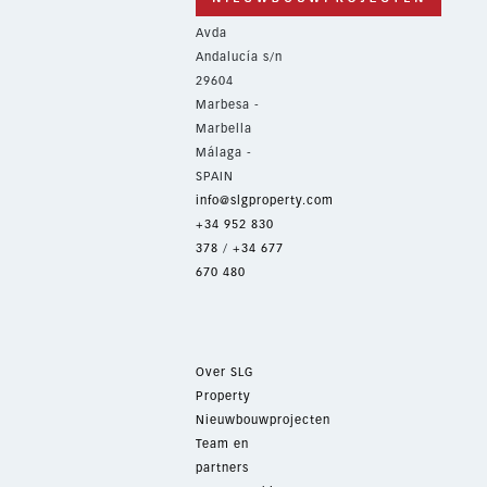
Avda
Andalucía s/n
29604
Marbesa -
Marbella
Málaga -
SPAIN
info@slgproperty.com
+34 952 830
378
/
+34 677
670 480
Over SLG
Property
Nieuwbouwprojecten
Team en
partners