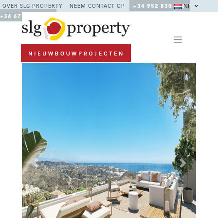
NL
OVER SLG PROPERTY
NEEM CONTACT OP
+34 952 830 378 /
+34 677 670 480
Previous
Next