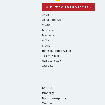
Avda
Andalucía s/n
29604
Marbesa -
Marbella
Málaga -
SPAIN
info@slgproperty.com
+34 952 830
378
/
+34 677
670 480
Over SLG
Property
Nieuwbouwprojecten
Team en