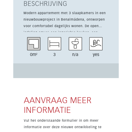
BESCHRIJVING
Modern appartement met 3 slaapkamers in een
nieuwbouwproject in Benalmádena, ontworpen
voor comfortabel dagelijks wonen. De open
indeling omvat een ingerichte keuken, een
lichte woon- en eetkamer en inbouwkasten in
alle slaapkamers. Een groot terras vergroot de
leefruimte naar buiten. Daarnaast zijn
0m²
3
n/a
yes
ondergrondse parkeergelegenheid en een
berging inbegrepen, en bewoners genieten van
een gemeenschappelijk zwembad en tuin, dicht
bij winkels, scholen, golf en andere
voorzieningen.
AANVRAAG MEER
INFORMATIE
Vul het onderstaande formulier in om meer
informatie over deze nieuwe ontwikkeling te