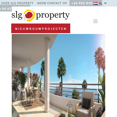
NL
OVER SLG PROPERTY
NEEM CONTACT OP
+34 952 830 378 /
+34 677 670 480
Previous
Next