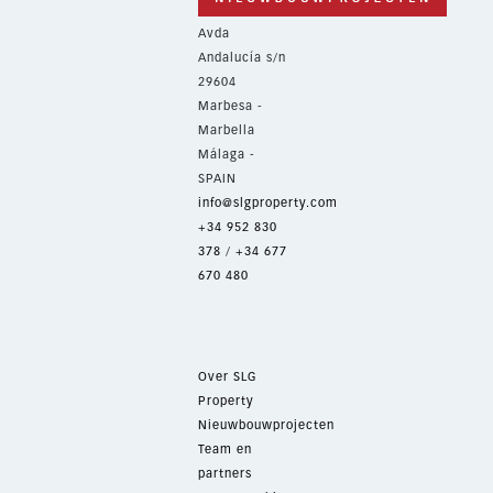
Avda
Andalucía s/n
29604
Marbesa -
Marbella
Málaga -
SPAIN
info@slgproperty.com
+34 952 830
378
/
+34 677
670 480
Over SLG
Property
Nieuwbouwprojecten
Team en
partners