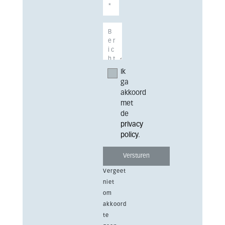
Ik
ga
akkoord
met
de
privacy
policy
.
Vergeet
niet
om
akkoord
te