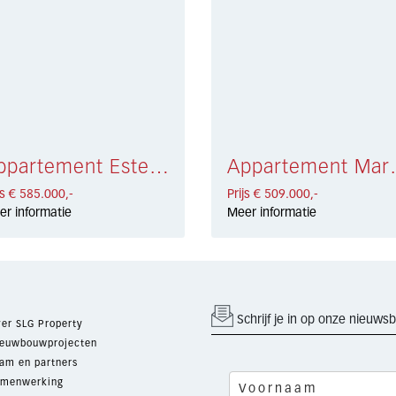
Appartement Estepona Centro € 585.000,-
Appartement 
js € 585.000,-
Prijs € 509.000,-
er informatie
Meer informatie
Schrijf je in op onze nieuwsb
er SLG Property
euwbouwprojecten
am en partners
menwerking