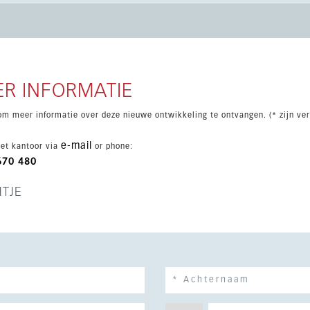
bel glas en privé garageparking.
R INFORMATIE
om meer informatie over deze nieuwe ontwikkeling te ontvangen. (* zijn ver
e-mail
et kantoor via
or phone:
670 480
HTJE