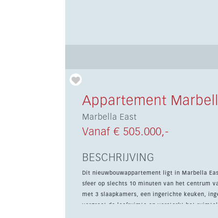
Appartement Marbell
Marbella East
Vanaf € 505.000,-
BESCHRIJVING
Dit nieuwbouwappartement ligt in Marbella Eas
sfeer op slechts 10 minuten van het centrum v
met 3 slaapkamers, een ingerichte keuken, ingebouwde k
vergroot de leefruimte en versterkt het ruimteli
binnenbrengt. Bewoners genieten van binnen-