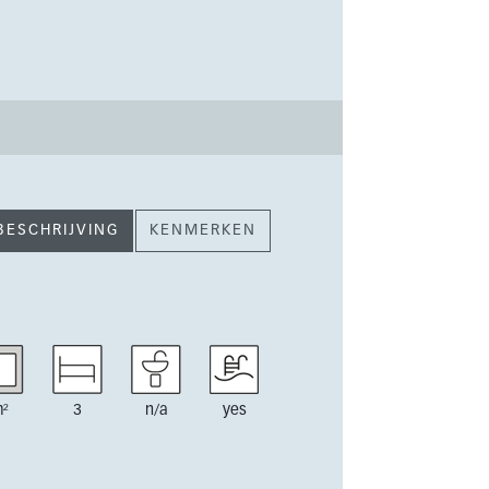
BESCHRIJVING
KENMERKEN
²
3
n/a
yes