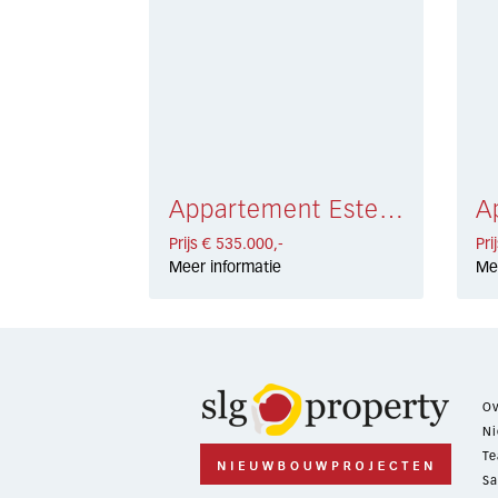
Appartement Estepona € 535.000,-
Prijs € 535.000,-
Pri
Meer informatie
Me
Ov
Ni
Te
Sa