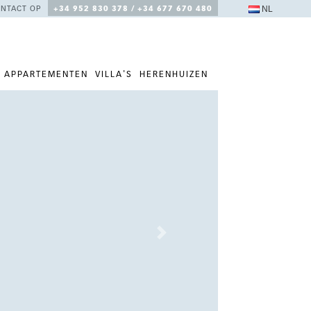
NL
NTACT OP
+34 952 830 378 / +34 677 670 480
APPARTEMENTEN
VILLA'S
HERENHUIZEN
Next