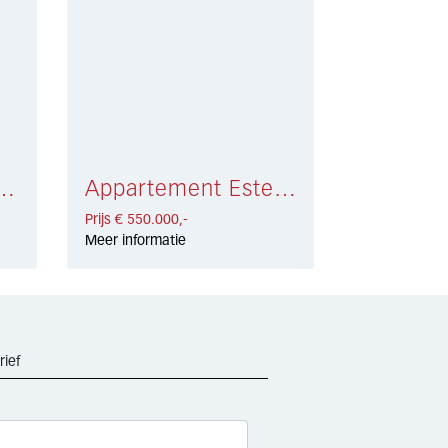
Marbella East € 509.000,-
Appartement Estepona € 550.000,-
Prijs € 550.000,-
Meer informatie
rief