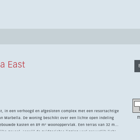
a East
t, in een verhoogd en afgesloten complex met een resortachtige
m
an Marbella. De woning beschikt over een lichte open indeling
asten en 89 m² woonoppervlak. Een terras van 32 m²
jke gevoel, terwijl de zuidgerichte ligging veel natuurlijk licht
 en verwarmde zwembaden, een fitnessruimte en een co-