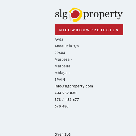
Avda
Andalucía s/n
29604
Marbesa -
Marbella
Málaga -
SPAIN
info@slgproperty.com
+34 952 830
378
/
+34 677
670 480
Over SLG