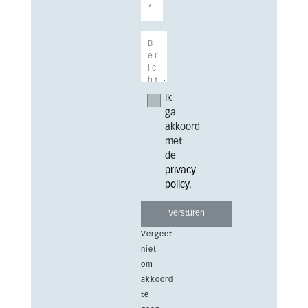
Ik
ga
akkoord
met
de
privacy
policy
.
Vergeet
niet
om
akkoord
te