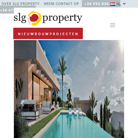
NL
OVER SLG PROPERTY
NEEM CONTACT OP
+34 952 830 378 /
+34 677 670 480
Previous
Next