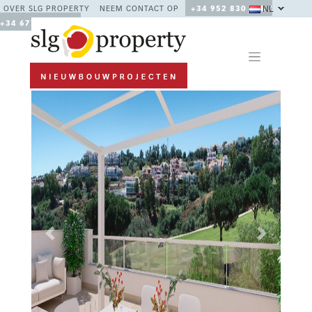
NL
OVER SLG PROPERTY
NEEM CONTACT OP
+34 952 830 378 /
+34 677 670 480
Previous
Next