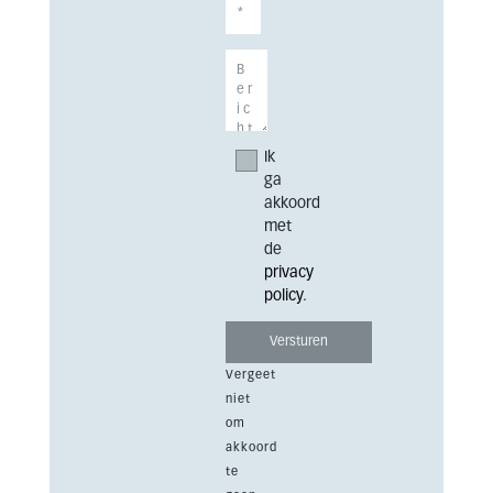
Ik
ga
akkoord
met
de
privacy
policy
.
Vergeet
niet
om
akkoord
te