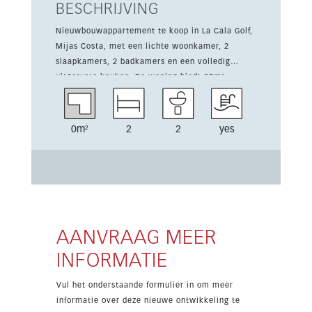
BESCHRIJVING
Nieuwbouwappartement te koop in La Cala Golf,
Mijas Costa, met een lichte woonkamer, 2
slaapkamers, 2 badkamers en een volledig
uitgeruste keuken. De woning biedt 89m²
woonruimte plus een terras van 28m², ideaal om
te genieten van de zuidelijke ligging en het open
uitzicht op de golfbaan. Een garage is
0m²
2
2
yes
inbegrepen. Gelegen in een rustige omgeving
met gemeenschappelijk zwembad en tuinen,
biedt het project ook toegang tot 3 golfbanen,
tennis, voetbal, een fitnessruimte en spa.
Eigenaars ontvangen bovendien een Privilege
Card. Oplevering is gepland voor oktober 2026.
AANVRAAG MEER
INFORMATIE
Vul het onderstaande formulier in om meer
informatie over deze nieuwe ontwikkeling te