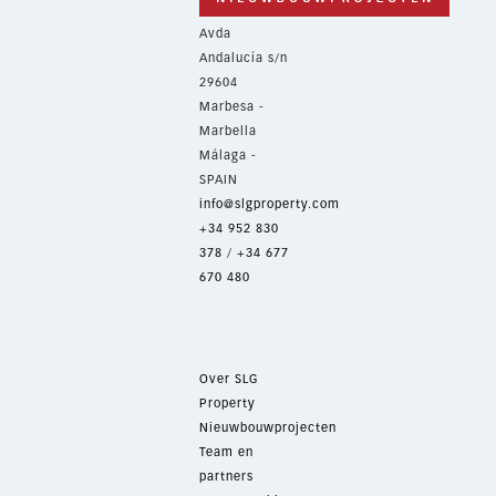
Avda
Andalucía s/n
29604
Marbesa -
Marbella
Málaga -
SPAIN
info@slgproperty.com
+34 952 830
378
/
+34 677
670 480
Over SLG
Property
Nieuwbouwprojecten
Team en
partners