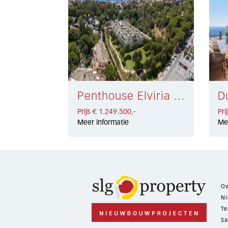
Penthouse Elviria € 1.249.500,-
Prijs € 1.249.500,-
Pri
Meer informatie
Me
Ov
Ni
Te
Sa