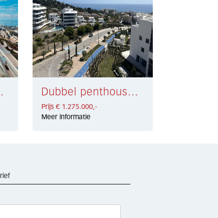
eros € 1.350.000,-
Dubbel penthouse Fuengirola € 1.275.000,-
Prijs € 1.275.000,-
Meer informatie
rief