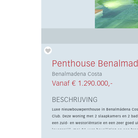
Penthouse Benalmad
Benalmadena Costa
Vanaf € 1.290.000,-
BESCHRIJVING
Luxe nieuwbouwpenthouse in Benalmádena Costa
Club. Deze woning met 2 slaapkamers en 2 bad
een zuid- en westoriëntatie en een zeer goed uitzicht. Het project is ontworpen voor ee
levensstijl, met 24-uurs beveiliging en een br
buitenbioscoop, outdoor gym, yogaplatform, p