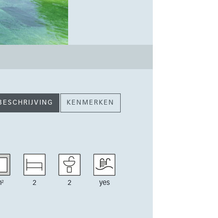
BESCHRIJVING
KENMERKEN
²
2
2
yes