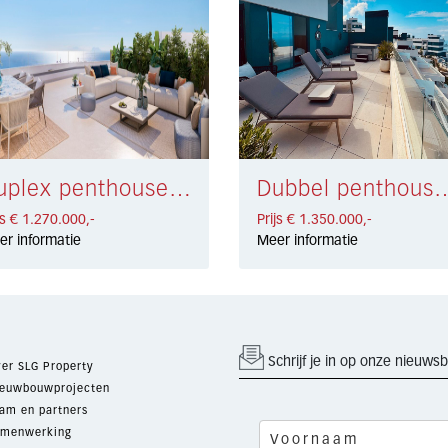
Duplex penthouse Estepona € 1.270.000,-
Dubbel penthouse Altos de los Mont
js € 1.270.000,-
Prijs € 1.350.000,-
er informatie
Meer informatie
Schrijf je in op onze nieuwsb
er SLG Property
euwbouwprojecten
am en partners
menwerking