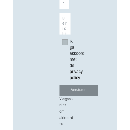
Ik
ga
akkoord
met
de
privacy
policy
.
Vergeet
niet
om
akkoord
te