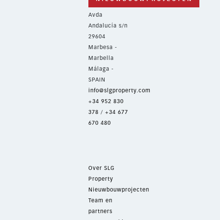
Avda
Andalucía s/n
29604
Marbesa -
Marbella
Málaga -
SPAIN
info@slgproperty.com
+34 952 830
378
/
+34 677
670 480
Over SLG
Property
Nieuwbouwprojecten
Team en
partners