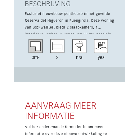
BESCHRIJVING
Exclusief nieuwbouw penthouse in het gewilde
Reserva del Higuerón in Fuengirola. Deze woning
van topkwaliteit biedt 2 slaapkamers, 1
ingerichte keuken, 1 terras van 33 m², zeezicht
en een lichte indeling met 89 m²
woonoppervlak. De woning maakt deel uit van
een afgesloten complex met lift,
0m²
2
n/a
yes
gemeenschappelijk zwembad,
gemeenschappelijke tuin, gym, ondergrondse
parking, berging en twee parkeerplaatsen.
Daarnaast zijn airconditioning, vloerverwarming
in de badkamers, zonnepanelen, alarmsysteem,
dubbele beglazing en een EV-laadpunt aanwezig.
Gelegen dicht bij scholen, golf, tennis en alle
AANVRAAG MEER
voorzieningen, combineert dit opleveringsklare
INFORMATIE
project modern comfort met de mediterrane
levensstijl. De woning is nieuwbouw en werd in
Vul het onderstaande formulier in om meer
2025 voltooid.
informatie over deze nieuwe ontwikkeling te