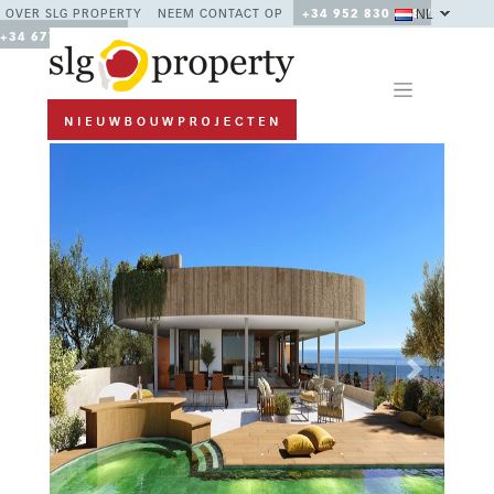
NL
OVER SLG PROPERTY
NEEM CONTACT OP
+34 952 830 378 /
+34 677 670 480
Previous
Next