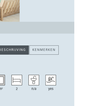
BESCHRIJVING
KENMERKEN
m²
2
n/a
yes