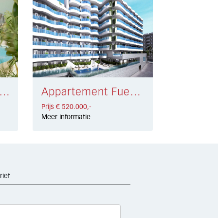
rtement Estepona Golf € 550.000,-
Appartement Fuengirola Centro € 520.000,-
Prijs € 520.000,-
Meer informatie
rief