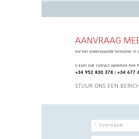
Parkeren en een lift zorgen voor extra gemak, t
compleet maken.
AANVRAAG MEE
Vul het onderstaande formulier in 
U kunt ook contact opnemen met h
+34 952 830 378
+34 677 
/
STUUR ONS EEN BERIC