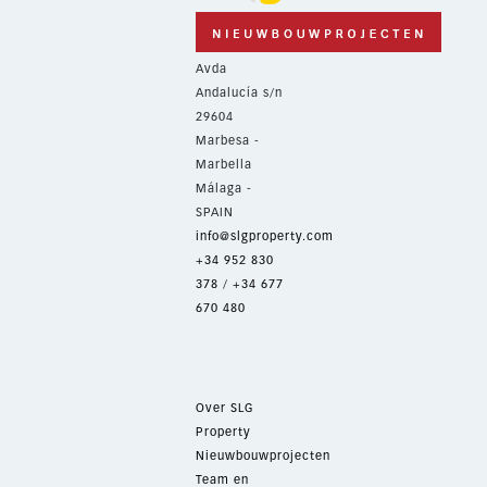
Avda
Andalucía s/n
29604
Marbesa -
Marbella
Málaga -
SPAIN
info@slgproperty.com
+34 952 830
378
/
+34 677
670 480
Over SLG
Property
Nieuwbouwprojecten
Team en