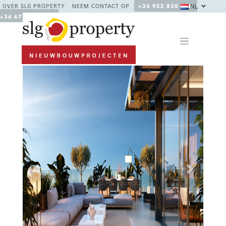
NL
OVER SLG PROPERTY
NEEM CONTACT OP
+34 952 830 378 /
+34 677 670 480
Previous
Next