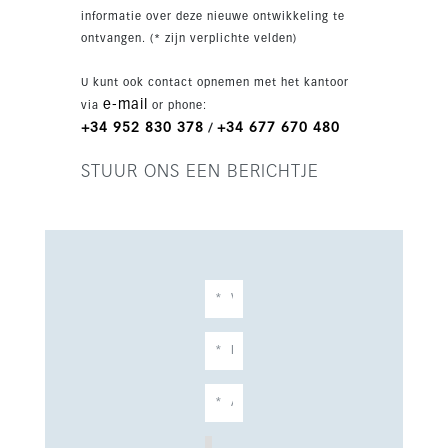
kookeiland, aerothermische airconditioning,
informatie over deze nieuwe ontwikkeling te
vloerverwarming en domotica. Dankzij de
ontvangen. (* zijn verplichte velden)
toplocatie aan zee, het moderne ontwerp en de
hoogwaardige afwerking biedt Marbella City 14
U kunt ook contact opnemen met het kantoor
comfort, stijl en gemak op een van de meest
e-mail
via
or phone:
gewilde plekken van Marbella.
+34 952 830 378
+34 677 670 480
/
STUUR ONS EEN BERICHTJE