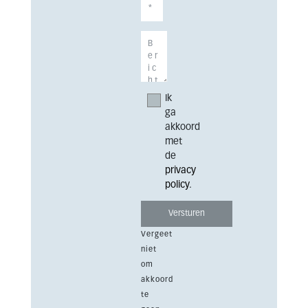
Ik
ga
akkoord
met
de
privacy
policy
.
Vergeet
niet
om
akkoord
te