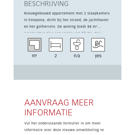
BESCHRIJVING
Nieuwgebouwd appartement met 2 slaapkamers
in Estepona, dicht bij het strand, de jachthaven
en het golfterrein. De woning biedt 88 m²
woonruimte plus een terras van 23 m², met
lichte interieurs, zeezicht en een eigentijdse
indeling. Het appartement beschikt over een
volledig ingerichte keuken, inbouwkasten,
m²
2
n/a
yes
dubbel glas, airconditioning, vloerverwarming
overal en een video-intercom. Het maakt deel
uit van een beveiligd complex met zwembad,
fitnessruimte, spa, sauna, Turks bad, verwarmd
binnenzwembad, gemeenschappelijke tuin en
ondergrondse parking. Gelegen in een gewilde
kustzone combineert deze woning modern
AANVRAAG MEER
comfort met wandelafstand tot cafés,
INFORMATIE
restaurants, voorzieningen en het strand.
Oplevering staat gepland voor 2024, wat dit een
Vul het onderstaande formulier in om meer
aantrekkelijke nieuwbouwkans maakt.
informatie over deze nieuwe ontwikkeling te