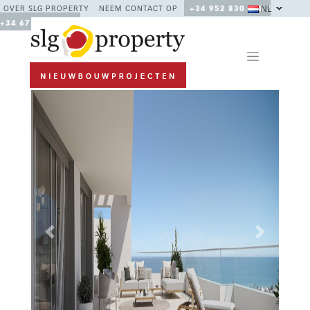
NL
OVER SLG PROPERTY
NEEM CONTACT OP
+34 952 830 378 /
+34 677 670 480
Previous
Next