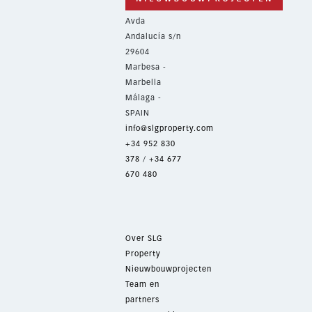
Avda
Andalucía s/n
29604
Marbesa -
Marbella
Málaga -
SPAIN
info@slgproperty.com
+34 952 830
378
/
+34 677
670 480
Over SLG
Property
Nieuwbouwprojecten
Team en
partners