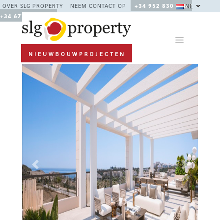
NL
OVER SLG PROPERTY
NEEM CONTACT OP
+34 952 830 378 /
+34 677 670 480
Previous
Next