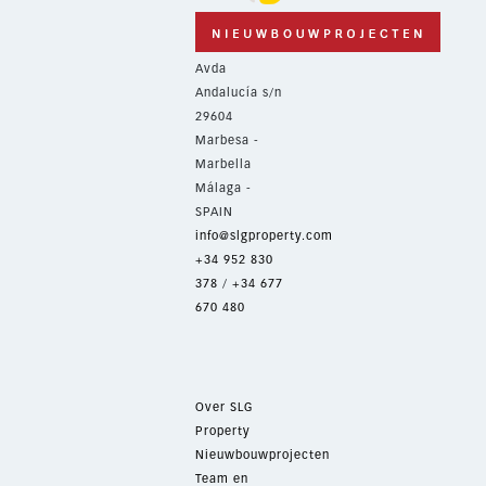
Avda
Andalucía s/n
29604
Marbesa -
Marbella
Málaga -
SPAIN
info@slgproperty.com
+34 952 830
378
/
+34 677
670 480
Over SLG
Property
Nieuwbouwprojecten
Team en