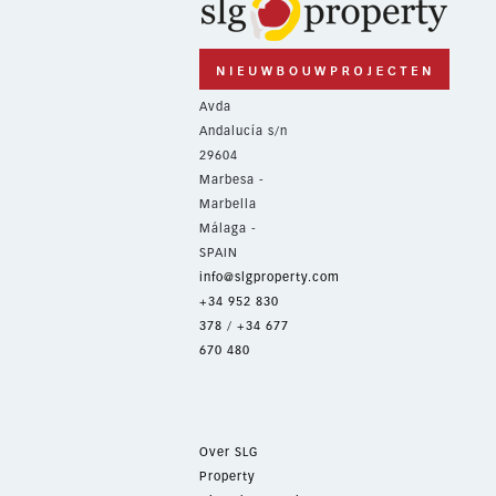
Avda
Andalucía s/n
29604
Marbesa -
Marbella
Málaga -
SPAIN
info@slgproperty.com
+34 952 830
378
/
+34 677
670 480
Over SLG
Property