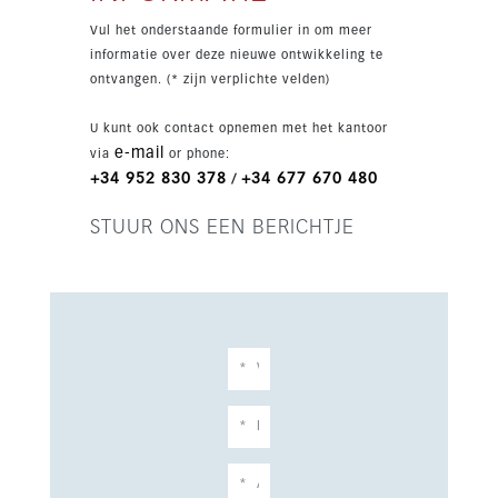
combineert dit penthouse privacy, levensstijl en
Vul het onderstaande formulier in om meer
uitstekende toegang tot voorzieningen. De
informatie over deze nieuwe ontwikkeling te
woning beschikt over een fitted kitchen,
ontvangen. (* zijn verplichte velden)
airconditioning warm/koud, solarium en twee
parkeerplaatsen.
U kunt ook contact opnemen met het kantoor
e-mail
via
or phone:
+34 952 830 378
+34 677 670 480
/
STUUR ONS EEN BERICHTJE