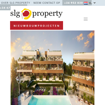
NL
OVER SLG PROPERTY
NEEM CONTACT OP
+34 952 830 378 /
+34 677 670 480
Previous
Next