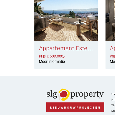
Appartement Estepona € 509.000,-
Prijs € 509.000,-
Pri
Meer informatie
Me
Ov
Ni
Te
Sa