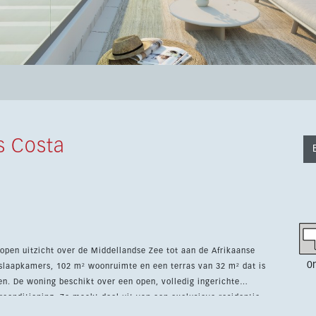
s Costa
open uitzicht over de Middellandse Zee tot aan de Afrikaanse
0
laapkamers, 102 m² woonruimte en een terras van 32 m² dat is
erichte
conditioning. Ze maakt deel uit van een exclusieve residentie
bad, aangelegde tuinen, sociale club en fitnessruimte. Een