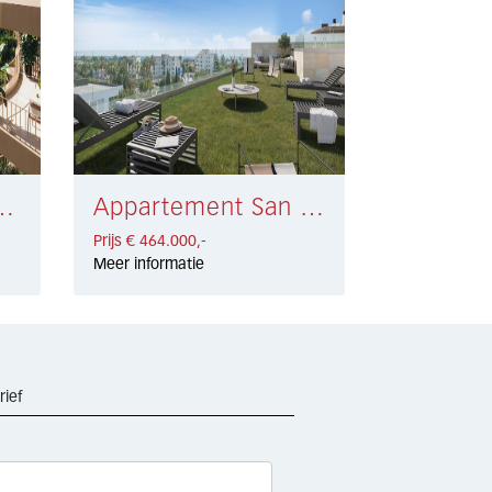
engirola € 499.000,-
Appartement San Pedro de Alcántara € 464.000,-
Prijs € 464.000,-
Meer informatie
rief