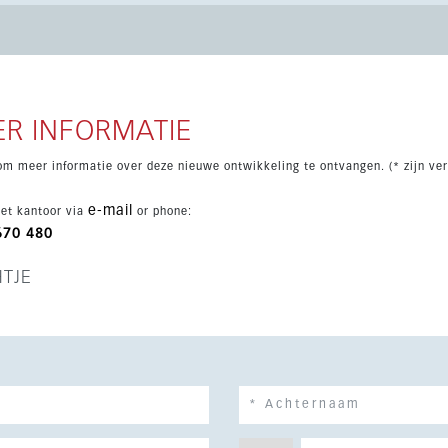
grepen. De ligging is dicht bij het strand, golfbanen, scholen en
braltar gemakkelijk bereikbaar.
R INFORMATIE
om meer informatie over deze nieuwe ontwikkeling te ontvangen. (* zijn ver
e-mail
et kantoor via
or phone:
670 480
HTJE