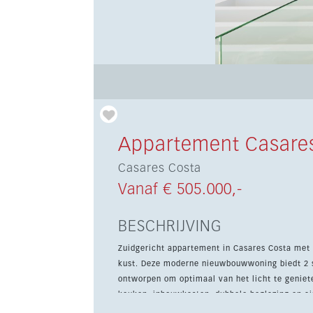
Appartement Casare
Casares Costa
Vanaf € 505.000,-
BESCHRIJVING
Zuidgericht appartement in Casares Costa met 
kust. Deze moderne nieuwbouwwoning biedt 2 s
ontworpen om optimaal van het licht te genieten. De woning beschikt over een open, volledig ing
keuken, inbouwkasten, dubbele beglazing en air
met 24-uursbeveiliging, gemeenschappelijk zwem