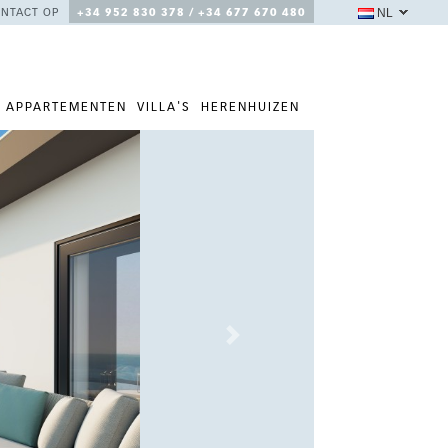
NL
NTACT OP
+34 952 830 378 / +34 677 670 480
APPARTEMENTEN
VILLA'S
HERENHUIZEN
Next