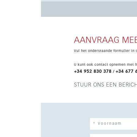
ondergrondse parkeerplaats en berging zijn inbe
voorzieningen, met Estepona, Sotogrande en Gi
AANVRAAG MEE
Vul het onderstaande formulier in 
U kunt ook contact opnemen met h
+34 952 830 378
+34 677 
/
STUUR ONS EEN BERIC