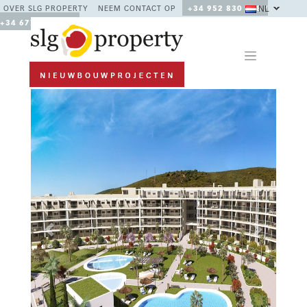
NL
OVER SLG PROPERTY
NEEM CONTACT OP
+34 952 830 378 /
+34 677 670 480
Previous
Next