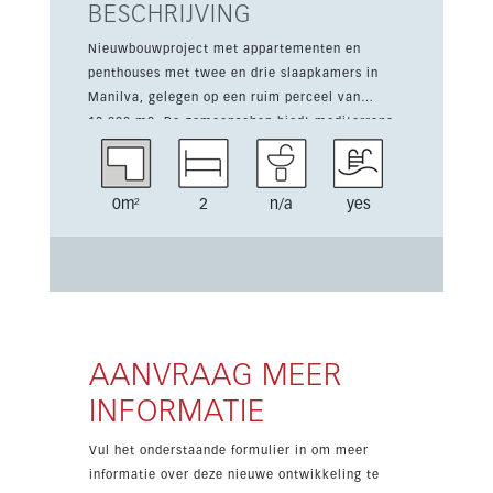
BESCHRIJVING
Nieuwbouwproject met appartementen en
penthouses met twee en drie slaapkamers in
Manilva, gelegen op een ruim perceel van
12.000 m2. De gemeenschap biedt mediterrane
tuinen, twee grote zwembaden, een kinderbad
en een fitnessruimte. Dit lichte appartement
met 2 slaapkamers beschikt over ingebouwde
0m²
2
n/a
yes
kasten, een volledig uitgeruste keuken, een
woonkamer met eethoek en een terras om
buiten te genieten. De meeste woningen hebben
zeezicht en liggen op wandelafstand van
zandstranden, dicht bij La Duquesa en
Sotogrande. Ondergrondse parking en berging
zijn inbegrepen.
AANVRAAG MEER
INFORMATIE
Vul het onderstaande formulier in om meer
informatie over deze nieuwe ontwikkeling te