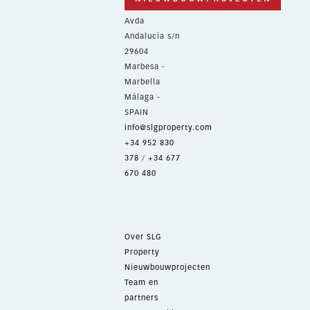
Avda
Andalucía s/n
29604
Marbesa -
Marbella
Málaga -
SPAIN
info@slgproperty.com
+34 952 830
378
/
+34 677
670 480
Over SLG
Property
Nieuwbouwprojecten
Team en
partners