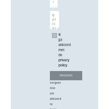
Ik
ga
akkoord
met
de
privacy
policy
.
Vergeet
niet
om
akkoord
te