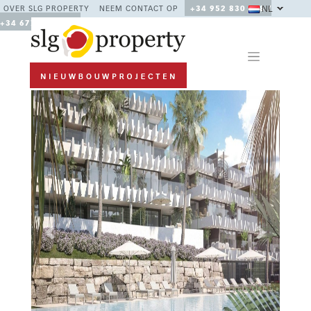
NL
OVER SLG PROPERTY
NEEM CONTACT OP
+34 952 830 378 /
+34 677 670 480
Previous
Next