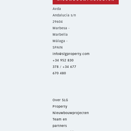
Avda
Andalucía s/n
29604
Marbesa -
Marbella
Málaga -
SPAIN
info@slgproperty.com
+34 952 830
378
/
+34 677
670 480
Over SLG
Property
Nieuwbouwprojecten
Team en
partners