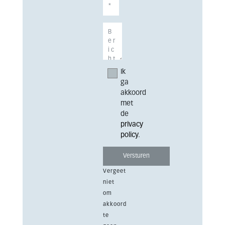
Ik
ga
akkoord
met
de
privacy
policy
.
Vergeet
niet
om
akkoord
te