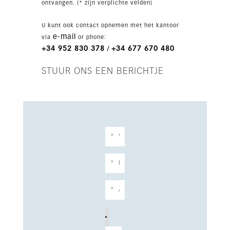
ontvangen. (* zijn verplichte velden)
voorzieningen en het beste van de Costa del Sol.
U kunt ook contact opnemen met het kantoor
e-mail
via
or phone:
+34 952 830 378
+34 677 670 480
/
STUUR ONS EEN BERICHTJE