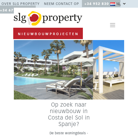
NL
OVER SLG PROPERTY
NEEM CONTACT OP
+34 952 830 378 /
+34 677 670 480
Previous
Next
Op zoek naar
nieuwbouw in
Costa del Sol in
Spanje?
De beste woningdeals -