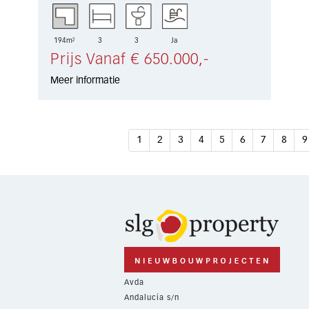
194m²
3
3
Ja
Prijs Vanaf € 650.000,-
Meer informatie
1
2
3
4
5
6
7
8
9
Avda
Andalucía s/n