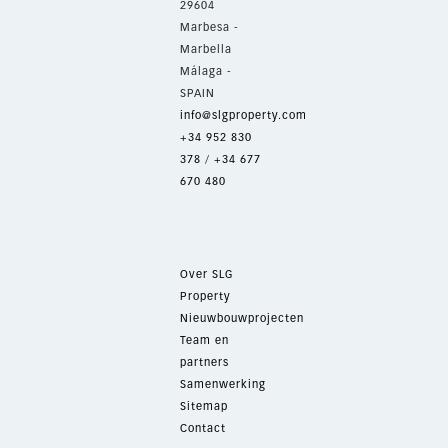
29604
Marbesa -
Marbella
Málaga -
SPAIN
info@slgproperty.com
+34 952 830
378
/
+34 677
670 480
Over SLG
Property
Nieuwbouwprojecten
Team en
partners
Samenwerking
Sitemap
Contact